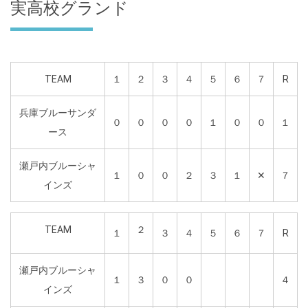
実高校グランド
TEAM
１
２
３
４
５
６
７
R
兵庫ブルーサンダ
０
０
０
０
１
０
０
１
ース
瀬戸内ブルーシャ
１
０
０
２
３
１
✕
７
インズ
TEAM
２
１
３
４
５
６
７
R
瀬戸内ブルーシャ
１
３
０
０
４
インズ